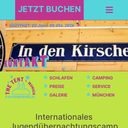
JETZT BUCHEN
GEÖFFNET: 09.Juni - 05.Okt. 2026
★
★
SCHLAFEN
CAMPING
★
★
PREISE
SERVICE
★
★
GALERIE
MÜNCHEN
Internationales
Jugendübernachtungscamp