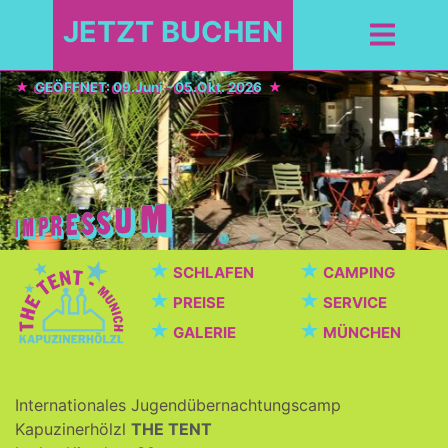
JETZT BUCHEN
GEÖFFNET: 09.Juni - 05.Okt. 2026
★
★
SCHLAFEN
CAMPING
★
★
PREISE
SERVICE
★
★
GALERIE
MÜNCHEN
Internationales Jugendübernachtungscamp
Kapuzinerhölzl
THE TENT