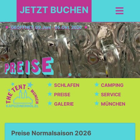
JETZT BUCHEN
GEÖFFNET: 09.Juni - 05.Okt. 2026
★
★
SCHLAFEN
CAMPING
★
★
PREISE
SERVICE
★
★
GALERIE
MÜNCHEN
Preise Normalsaison 2026