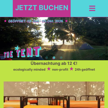
JETZT BUCHEN
GEÖFFNET: 09.Juni - 05.Okt. 2026
Übernachtung ab 12 €!
ecologically minded
non-profit
24h geöffnet