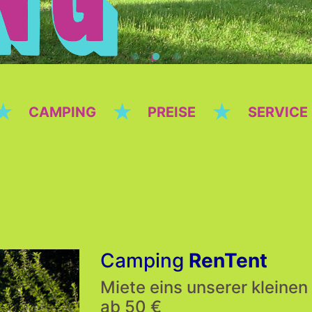
★
★
★
CAMPING
PREISE
SERVICE
Camping
RenTent
Miete eins unserer kleinen 
ab 50 €