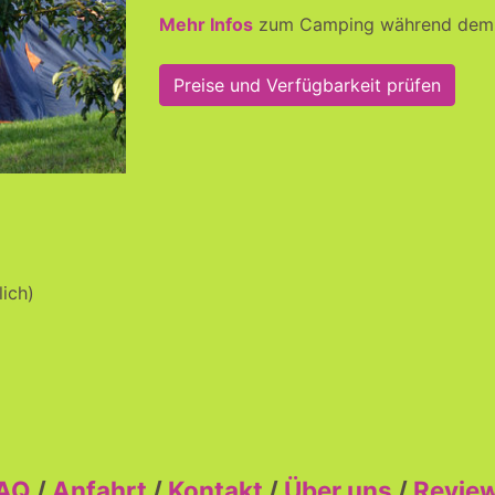
Mehr Infos
zum Camping während dem 
Preise und Verfügbarkeit prüfen
ich)
AQ
/
Anfahrt
/
Kontakt
/
Über uns
/
Revie