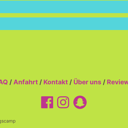
AQ
/
Anfahrt
/
Kontakt
/
Über uns
/
Revie
ngscamp