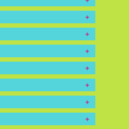
+
+
+
+
+
+
+