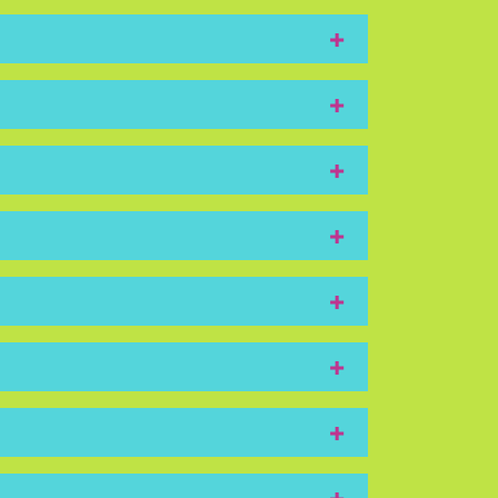
+
+
+
+
+
+
+
+