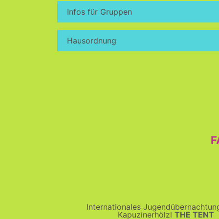
Infos für Gruppen
Hausordnung
F
Internationales Jugendübernachtu
Kapuzinerhölzl
THE TENT