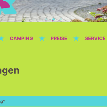
★
★
★
CAMPING
PREISE
SERVICE
agen
ng?