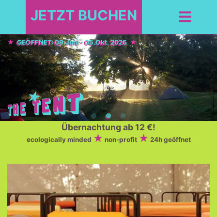
JETZT BUCHEN
GEÖFFNET: 09.Juni - 05.Okt. 2026
Übernachtung ab 12 €!
ecologically minded
non-profit
24h geöffnet