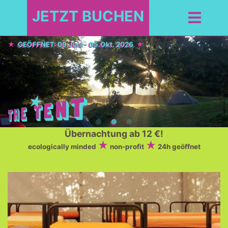
JETZT BUCHEN
GEÖFFNET: 09.Juni - 05.Okt. 2026
Übernachtung ab 12 €!
ecologically minded
non-profit
24h geöffnet